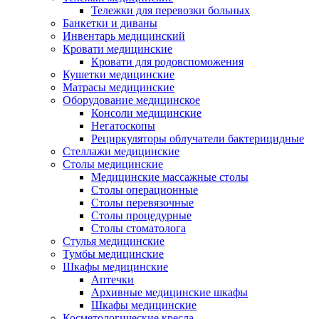
Тележки для перевозки больных
Банкетки и диваны
Инвентарь медицинский
Кровати медицинские
Кровати для родовспоможения
Кушетки медицинские
Матраcы медицинские
Оборудование медицинское
Консоли медицинские
Негатоскопы
Рециркуляторы облучатели бактерицидные
Стеллажи медицинские
Столы медицинские
Медицинские массажные столы
Столы операционные
Столы перевязочные
Столы процедурные
Столы стоматолога
Стулья медицинские
Тумбы медицинские
Шкафы медицинские
Аптечки
Архивные медицинские шкафы
Шкафы медицинские
Косметологические кресла