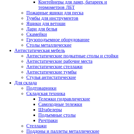
Контейнеры для ламп, батареек и
термометров ЛБТ
Пожарные ящики для песка
Тумбы для инструментов
Ящики для ветоши
Лари для белья
Скамейки
Грузоподъемное оборудование
Столы металлические
Антистатическая мебель
Антистатические подкатные столы и стойки
Антистатические рабочие места
Антистатические стеллажи
Антистатические тумбы
Стулья антистатические
Для склада
Подтоварники
Складская техника
Тележки гидравлические
Самоходные тележки
Штабелеры
Подъемные столы
Ричтраки
Стеллажи
Поддоны и паллеты металлические