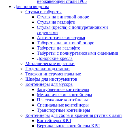
нержавеющей стали IP65
Для производства
Стулья и табуреты
Стулья на винтовой опоре
Стулья на газлифте
Стулья (кресла) с полиуретановыми
сиденьями
Антистатические стулья
Табуреты на винтовой опоре
Табуреты на газлифте
Табуреты с полиуретановыми сиденьями
Донорские кресла
Металлические верстаки
Подставки под станки
Тележки инструментальные
Шкафы для инструментов
Контейнеры для мусора
Заглубленные контейнеры
Металлические контейнеры
Пластиковые контейнеры
Специальные контейнеры
Транспортные контейнеры
Контейнеры для сбора и хранения ртутных ламп
Контейнеры КРЛ
Вертикальные контейнеры КРЛ