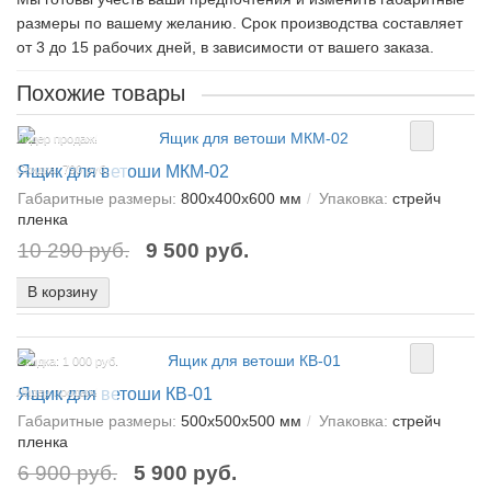
размеры по вашему желанию. Срок производства составляет
от 3 до 15 рабочих дней, в зависимости от вашего заказа.
Похожие товары
Лидер продаж!
Ящик для ветоши МКМ-02
Скидка: 790 руб.
Габаритные размеры:
800х400х600 мм
Упаковка:
стрейч
пленка
10 290 руб.
9 500 руб.
В корзину
Скидка: 1 000 руб.
Ящик для ветоши КВ-01
Лидер продаж!
Габаритные размеры:
500х500х500 мм
Упаковка:
стрейч
пленка
6 900 руб.
5 900 руб.