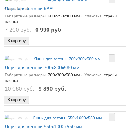
Лидер продаж!
Ящик для ветоши КВЕ
Скидка: 210 руб.
Габаритные размеры:
600х250х400 мм
Упаковка:
стрейч
пленка
7 200 руб.
6 990 руб.
В корзину
Скидка: 690 руб.
Ящик для ветоши 700х300х580 мм
Габаритные размеры:
700х300х580 мм
Упаковка:
стрейч
пленка
10 080 руб.
9 390 руб.
В корзину
Скидка: 800 руб.
Ящик для ветоши 550х1000х550 мм