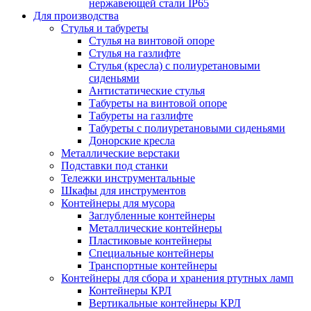
нержавеющей стали IP65
Для производства
Стулья и табуреты
Стулья на винтовой опоре
Стулья на газлифте
Стулья (кресла) с полиуретановыми
сиденьями
Антистатические стулья
Табуреты на винтовой опоре
Табуреты на газлифте
Табуреты с полиуретановыми сиденьями
Донорские кресла
Металлические верстаки
Подставки под станки
Тележки инструментальные
Шкафы для инструментов
Контейнеры для мусора
Заглубленные контейнеры
Металлические контейнеры
Пластиковые контейнеры
Специальные контейнеры
Транспортные контейнеры
Контейнеры для сбора и хранения ртутных ламп
Контейнеры КРЛ
Вертикальные контейнеры КРЛ