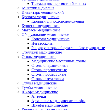
Тележки для перевозки больных
Банкетки и диваны
Инвентарь медицинский
Кровати медицинские
Кровати для родовспоможения
Кушетки медицинские
Матраcы медицинские
Оборудование медицинское
Консоли медицинские
Негатоскопы
Рециркуляторы облучатели бактерицидные
Стеллажи медицинские
Столы медицинские
Медицинские массажные столы
Столы операционные
Столы перевязочные
Столы процедурные
Столы стоматолога
Стулья медицинские
Тумбы медицинские
Шкафы медицинские
Аптечки
Архивные медицинские шкафы
Шкафы медицинские
Косметологические кресла