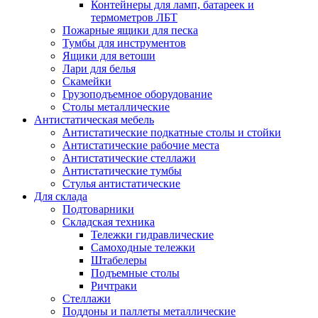
Контейнеры для ламп, батареек и
термометров ЛБТ
Пожарные ящики для песка
Тумбы для инструментов
Ящики для ветоши
Лари для белья
Скамейки
Грузоподъемное оборудование
Столы металлические
Антистатическая мебель
Антистатические подкатные столы и стойки
Антистатические рабочие места
Антистатические стеллажи
Антистатические тумбы
Стулья антистатические
Для склада
Подтоварники
Складская техника
Тележки гидравлические
Самоходные тележки
Штабелеры
Подъемные столы
Ричтраки
Стеллажи
Поддоны и паллеты металлические