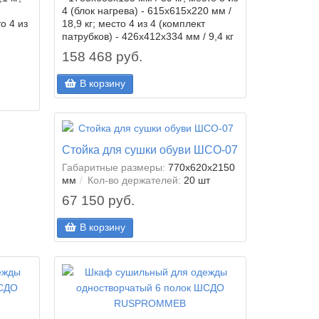
4 (блок нагрева) - 615х615х220 мм /
о 4 из
18,9 кг; место 4 из 4 (комплект
патрубков) - 426х412х334 мм / 9,4 кг
158 468 руб.
В корзину
Стойка для сушки обуви ШСО-07
Габаритные размеры:
770х620х2150
мм
Кол-во держателей:
20 шт
67 150 руб.
В корзину