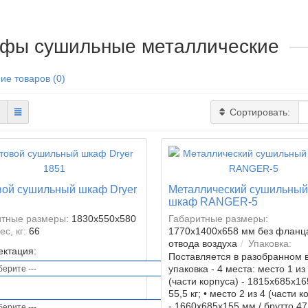
фы сушильные металлические
ие товаров (0)
Сортировать:
ой сушильный шкаф Dryer
Металлический сушильный
шкаф RANGER-5
итные размеры:
1830x550x580
Габаритные размеры:
ес, кг:
66
1770х1400х658 мм без фланц
отвода воздуха
Упаковка:
ектация:
Поставляется в разобранном 
упаковка - 4 места: место 1 из
(части корпуса) - 1815х685х16
55,5 кг; • место 2 из 4 (части к
- 1660х685х155 мм / брутто 47,