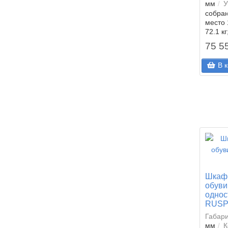
мм
У
собран
место 
72.1 кг
75 5
В 
Шкаф 
обуви
одно
RUS
Габар
мм
К