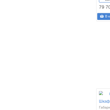
79 7
В 
Шкаф 
Габар