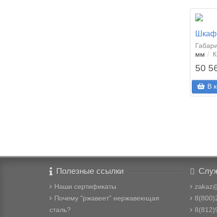
Шкаф
Габар
мм
К
50 5
В 
Полезные ссылки
Служ
Наши сертификаты
zakaz
Почему "ржавеет" нержавеющая
8(800)
сталь?
8(812)