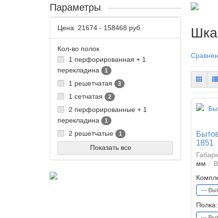
Параметры
Цена
21674
-
158468
руб.
Шка
Кол-во полок
Сравнен
1 перфорированная + 1
перекладина
1
1 решетчатая
3
1 сетчатая
2
2 перфорированные + 1
перекладина
1
2 решетчатые
Бытов
1
1851
Показать все
Габар
мм
В
Компл
Полка: