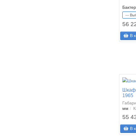
Бакте
56 2
В 
Шкаф
1965
Габар
мм
К
55 4
В 