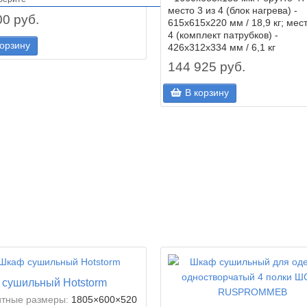
место 3 из 4 (блок нагрева) -
00 руб.
615х615х220 мм / 18,9 кг; мест
4 (комплект патрубков) -
корзину
426х312х334 мм / 6,1 кг
144 925 руб.
В корзину
сушильный Hotstorm
итные размеры:
1805×600×520