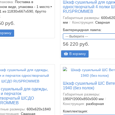
паковка:
Поставка в
Шкаф сушильный для оде
одностворчатый 4 полки 
ном виде, упаковка - 1 место:•
RUSPROMMEB
1 из 11830х667х590, брутто
;
Габаритные размеры:
600x62
мм
Конструкция:
Сварная
50 руб.
Бактерицидная лампа:
корзину
56 220 руб.
В корзину
Шкаф сушильный ШС Вете
1940 (без полок)
сушильный для одежды,
 и перчаток
Габаритные размеры:
створчатый ШСДО
1950*/2000x850x500 мм
PROMMEB
Конструкция:
разборная
итные размеры:
600x620x1840
Комплектация:
онструкция:
Сварная