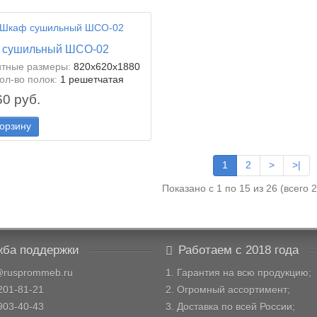
 сушильный ШСО-02
итные размеры:
820х620х1880
ол-во полок:
1 решетчатая
60 руб.
корзину
1
2
>
>|
Показано с 1 по 15 из 26 (всего 
ба поддержки
Работаем с 2018 года
@rusprommeb.ru
1. Гарантия на всю продукцию;
201-81-21
2. Огромный ассортимент;
903-40-43
3. Доставка по всей России;