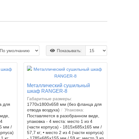
Показывать:
Металлический сушильный
шкаф RANGER-8
Габаритные размеры:
а для
1770х1800х658 мм (без фланца для
отвода воздуха)
Упаковка:
виде,
Поставляется в разобранном виде,
 4
упаковка - 4 места: место 1 из 4
5 мм /
(части корпуса) - 1815х685х165 мм /
орпуса)
57,7 кг; • место 2 из 4 (части корпуса)
1 кг;
- 1785х685х155 мм / 59 кг; место 3 из