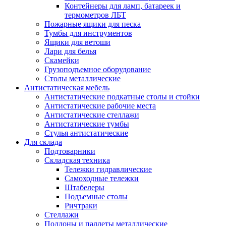
Контейнеры для ламп, батареек и
термометров ЛБТ
Пожарные ящики для песка
Тумбы для инструментов
Ящики для ветоши
Лари для белья
Скамейки
Грузоподъемное оборудование
Столы металлические
Антистатическая мебель
Антистатические подкатные столы и стойки
Антистатические рабочие места
Антистатические стеллажи
Антистатические тумбы
Стулья антистатические
Для склада
Подтоварники
Складская техника
Тележки гидравлические
Самоходные тележки
Штабелеры
Подъемные столы
Ричтраки
Стеллажи
Поддоны и паллеты металлические