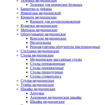
Тележки медицинские
Тележки для перевозки больных
Банкетки и диваны
Инвентарь медицинский
Кровати медицинские
Кровати для родовспоможения
Кушетки медицинские
Матраcы медицинские
Оборудование медицинское
Консоли медицинские
Негатоскопы
Рециркуляторы облучатели бактерицидные
Стеллажи медицинские
Столы медицинские
Медицинские массажные столы
Столы операционные
Столы перевязочные
Столы процедурные
Столы стоматолога
Стулья медицинские
Тумбы медицинские
Шкафы медицинские
Аптечки
Архивные медицинские шкафы
Шкафы медицинские