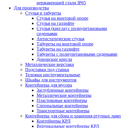
нержавеющей стали IP65
Для производства
Стулья и табуреты
Стулья на винтовой опоре
Стулья на газлифте
Стулья (кресла) с полиуретановыми
сиденьями
Антистатические стулья
Табуреты на винтовой опоре
Табуреты на газлифте
Табуреты с полиуретановыми сиденьями
Донорские кресла
Металлические верстаки
Подставки под станки
Тележки инструментальные
Шкафы для инструментов
Контейнеры для мусора
Заглубленные контейнеры
Металлические контейнеры
Пластиковые контейнеры
Специальные контейнеры
Транспортные контейнеры
Контейнеры для сбора и хранения ртутных ламп
Контейнеры КРЛ
Вертикальные контейнеры КРЛ