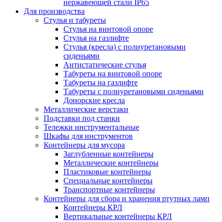
нержавеющей стали IP65
Для производства
Стулья и табуреты
Стулья на винтовой опоре
Стулья на газлифте
Стулья (кресла) с полиуретановыми
сиденьями
Антистатические стулья
Табуреты на винтовой опоре
Табуреты на газлифте
Табуреты с полиуретановыми сиденьями
Донорские кресла
Металлические верстаки
Подставки под станки
Тележки инструментальные
Шкафы для инструментов
Контейнеры для мусора
Заглубленные контейнеры
Металлические контейнеры
Пластиковые контейнеры
Специальные контейнеры
Транспортные контейнеры
Контейнеры для сбора и хранения ртутных ламп
Контейнеры КРЛ
Вертикальные контейнеры КРЛ