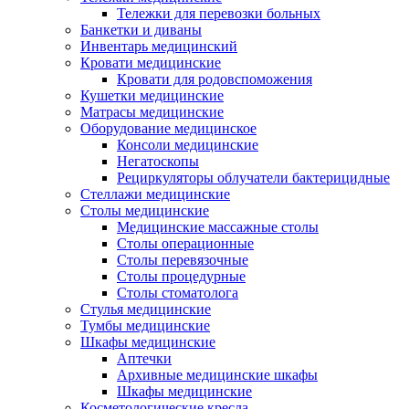
Тележки для перевозки больных
Банкетки и диваны
Инвентарь медицинский
Кровати медицинские
Кровати для родовспоможения
Кушетки медицинские
Матраcы медицинские
Оборудование медицинское
Консоли медицинские
Негатоскопы
Рециркуляторы облучатели бактерицидные
Стеллажи медицинские
Столы медицинские
Медицинские массажные столы
Столы операционные
Столы перевязочные
Столы процедурные
Столы стоматолога
Стулья медицинские
Тумбы медицинские
Шкафы медицинские
Аптечки
Архивные медицинские шкафы
Шкафы медицинские
Косметологические кресла