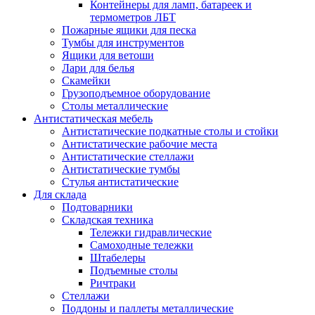
Контейнеры для ламп, батареек и
термометров ЛБТ
Пожарные ящики для песка
Тумбы для инструментов
Ящики для ветоши
Лари для белья
Скамейки
Грузоподъемное оборудование
Столы металлические
Антистатическая мебель
Антистатические подкатные столы и стойки
Антистатические рабочие места
Антистатические стеллажи
Антистатические тумбы
Стулья антистатические
Для склада
Подтоварники
Складская техника
Тележки гидравлические
Самоходные тележки
Штабелеры
Подъемные столы
Ричтраки
Стеллажи
Поддоны и паллеты металлические