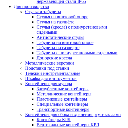
нержавеющей стали IP65
Для производства
Стулья и табуреты
Стулья на винтовой опоре
Стулья на газлифте
Стулья (кресла) с полиуретановыми
сиденьями
Антистатические стулья
Табуреты на винтовой опоре
Табуреты на газлифте
Табуреты с полиуретановыми сиденьями
Донорские кресла
Металлические верстаки
Подставки под станки
Тележки инструментальные
Шкафы для инструментов
Контейнеры для мусора
Заглубленные контейнеры
Металлические контейнеры
Пластиковые контейнеры
Специальные контейнеры
Транспортные контейнеры
Контейнеры для сбора и хранения ртутных ламп
Контейнеры КРЛ
Вертикальные контейнеры КРЛ