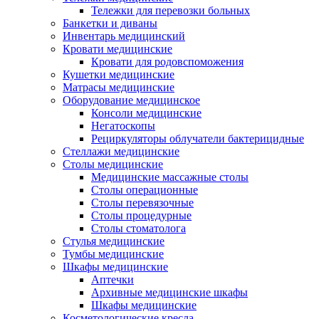
Тележки для перевозки больных
Банкетки и диваны
Инвентарь медицинский
Кровати медицинские
Кровати для родовспоможения
Кушетки медицинские
Матраcы медицинские
Оборудование медицинское
Консоли медицинские
Негатоскопы
Рециркуляторы облучатели бактерицидные
Стеллажи медицинские
Столы медицинские
Медицинские массажные столы
Столы операционные
Столы перевязочные
Столы процедурные
Столы стоматолога
Стулья медицинские
Тумбы медицинские
Шкафы медицинские
Аптечки
Архивные медицинские шкафы
Шкафы медицинские
Косметологические кресла