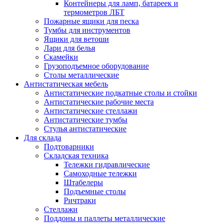
Контейнеры для ламп, батареек и
термометров ЛБТ
Пожарные ящики для песка
Тумбы для инструментов
Ящики для ветоши
Лари для белья
Скамейки
Грузоподъемное оборудование
Столы металлические
Антистатическая мебель
Антистатические подкатные столы и стойки
Антистатические рабочие места
Антистатические стеллажи
Антистатические тумбы
Стулья антистатические
Для склада
Подтоварники
Складская техника
Тележки гидравлические
Самоходные тележки
Штабелеры
Подъемные столы
Ричтраки
Стеллажи
Поддоны и паллеты металлические