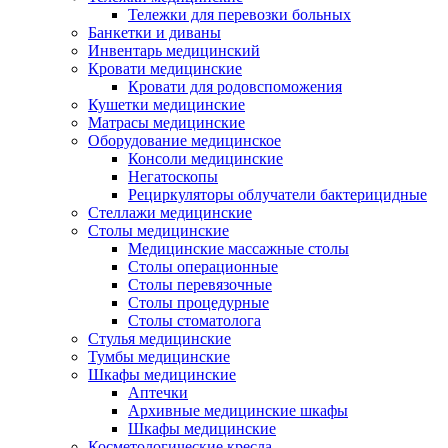
Тележки для перевозки больных
Банкетки и диваны
Инвентарь медицинский
Кровати медицинские
Кровати для родовспоможения
Кушетки медицинские
Матраcы медицинские
Оборудование медицинское
Консоли медицинские
Негатоскопы
Рециркуляторы облучатели бактерицидные
Стеллажи медицинские
Столы медицинские
Медицинские массажные столы
Столы операционные
Столы перевязочные
Столы процедурные
Столы стоматолога
Стулья медицинские
Тумбы медицинские
Шкафы медицинские
Аптечки
Архивные медицинские шкафы
Шкафы медицинские
Косметологические кресла