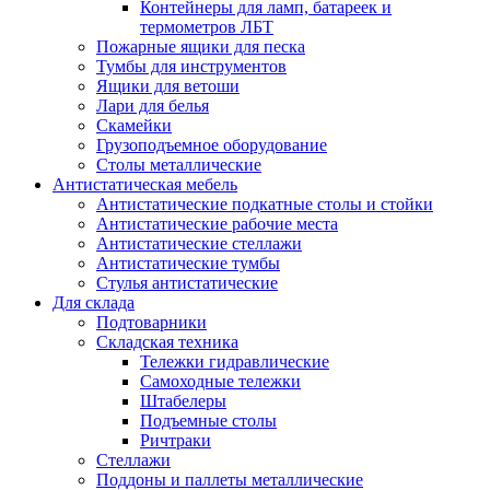
Контейнеры для ламп, батареек и
термометров ЛБТ
Пожарные ящики для песка
Тумбы для инструментов
Ящики для ветоши
Лари для белья
Скамейки
Грузоподъемное оборудование
Столы металлические
Антистатическая мебель
Антистатические подкатные столы и стойки
Антистатические рабочие места
Антистатические стеллажи
Антистатические тумбы
Стулья антистатические
Для склада
Подтоварники
Складская техника
Тележки гидравлические
Самоходные тележки
Штабелеры
Подъемные столы
Ричтраки
Стеллажи
Поддоны и паллеты металлические