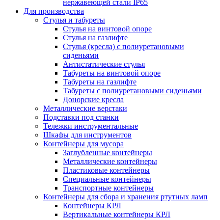
нержавеющей стали IP65
Для производства
Стулья и табуреты
Стулья на винтовой опоре
Стулья на газлифте
Стулья (кресла) с полиуретановыми
сиденьями
Антистатические стулья
Табуреты на винтовой опоре
Табуреты на газлифте
Табуреты с полиуретановыми сиденьями
Донорские кресла
Металлические верстаки
Подставки под станки
Тележки инструментальные
Шкафы для инструментов
Контейнеры для мусора
Заглубленные контейнеры
Металлические контейнеры
Пластиковые контейнеры
Специальные контейнеры
Транспортные контейнеры
Контейнеры для сбора и хранения ртутных ламп
Контейнеры КРЛ
Вертикальные контейнеры КРЛ