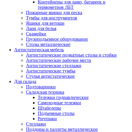
Контейнеры для ламп, батареек и
термометров ЛБТ
Пожарные ящики для песка
Тумбы для инструментов
Ящики для ветоши
Лари для белья
Скамейки
Грузоподъемное оборудование
Столы металлические
Антистатическая мебель
Антистатические подкатные столы и стойки
Антистатические рабочие места
Антистатические стеллажи
Антистатические тумбы
Стулья антистатические
Для склада
Подтоварники
Складская техника
Тележки гидравлические
Самоходные тележки
Штабелеры
Подъемные столы
Ричтраки
Стеллажи
Поддоны и паллеты металлические