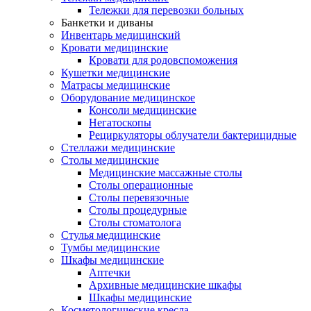
Тележки для перевозки больных
Банкетки и диваны
Инвентарь медицинский
Кровати медицинские
Кровати для родовспоможения
Кушетки медицинские
Матраcы медицинские
Оборудование медицинское
Консоли медицинские
Негатоскопы
Рециркуляторы облучатели бактерицидные
Стеллажи медицинские
Столы медицинские
Медицинские массажные столы
Столы операционные
Столы перевязочные
Столы процедурные
Столы стоматолога
Стулья медицинские
Тумбы медицинские
Шкафы медицинские
Аптечки
Архивные медицинские шкафы
Шкафы медицинские
Косметологические кресла