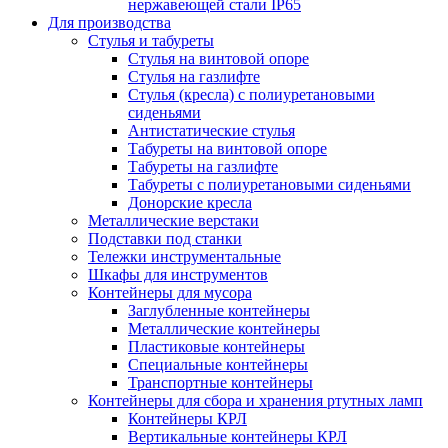
нержавеющей стали IP65
Для производства
Стулья и табуреты
Стулья на винтовой опоре
Стулья на газлифте
Стулья (кресла) с полиуретановыми
сиденьями
Антистатические стулья
Табуреты на винтовой опоре
Табуреты на газлифте
Табуреты с полиуретановыми сиденьями
Донорские кресла
Металлические верстаки
Подставки под станки
Тележки инструментальные
Шкафы для инструментов
Контейнеры для мусора
Заглубленные контейнеры
Металлические контейнеры
Пластиковые контейнеры
Специальные контейнеры
Транспортные контейнеры
Контейнеры для сбора и хранения ртутных ламп
Контейнеры КРЛ
Вертикальные контейнеры КРЛ