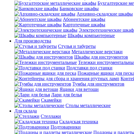
Бухгалтерские м
Банковские шкафы
Архивно-складские шкафы
Абонентские шкафы
Картотечные шкафы
Электротехнические шка
Шкафы компьютерные
Для производства
Стулья и табуреты
Металлические верстаки
Шкафы для инструментов
Тележки инструментальны
Подставки под станки
Пожарные ящики для песк
Конте
Тумбы для инструментов
Ящики для ветоши
Лари для белья
Скамейки
Столы металлические
Для склада
Стеллажи
Складская техника
Подтоварники
Поддоны и паллеты