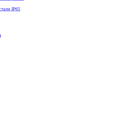
тали IP65
и