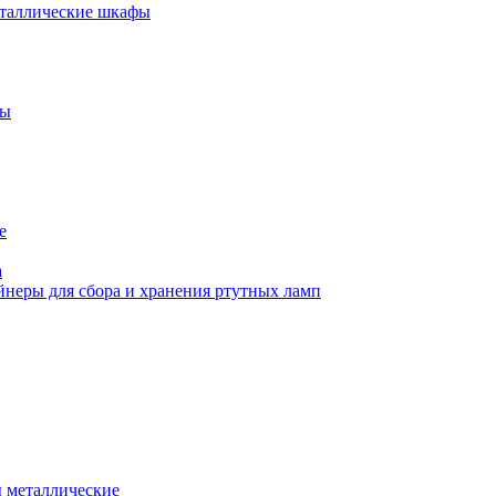
еталлические шкафы
фы
е
а
йнеры для сбора и хранения ртутных ламп
 металлические