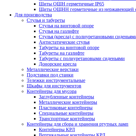
Щиты ОЩН герметичные IP65
Щиты ОЩНН герметичные из нержавеющей с
Для производства
Стулья и табуреты
Стулья на винтовой опоре
Стулья на газлифте
Стулья (кресла) с полиуретановыми сиденьям
Антистатические стулья
Табуреты на винтовой опоре
Табуреты на газлифте
Табуреты с полиуретановыми сиденьями
Донорские кресла
Металлические верстаки
Подставки под станки
Тележки инструментальные
Шкафы для инструментов
Контейнеры для мусора
Заглубленные контейнеры
Металлические контейнеры
Пластиковые контейнеры
Специальные контейнеры
Транспортные контейнеры
Контейнеры для сбора и хранения ртутных ламп
Контейнеры КРЛ
Вертикальные контейнеры КРЛ