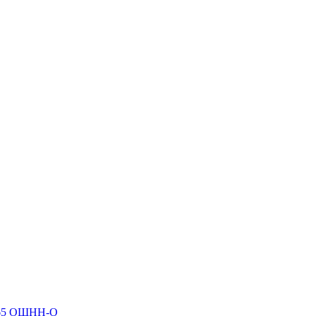
P65 ОЩНН-О