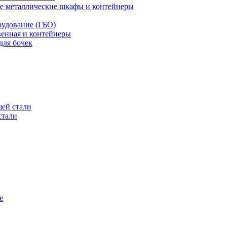
е металлические шкафы и контейнеры
рудование (ГБО)
венная и контейнеры
для бочек
ей стали
стали
е