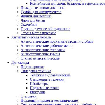
Контейнеры для ламп, батареек и термометро
Пожарные ящики для песка
Тумбы для инструментов
Ящики для ветоши
Лари для белья
Скамейки
Грузоподъемное оборудование
Столы металлические
Антистатическая мебель
Антистатические подкатные столы и стойки
Антистатические рабочие места
Антистатические стеллажи
Антистатические тумбы
Стулья антистатические
Для склада
Подтоварники
Складская техника
Тележки гидравлические
Самоходные тележки
Штабелеры
Подъемные столы
Ричтраки
Стеллажи
Поддоны и паллеты металлические
Сетчатые металлические шкафы и контейнеры