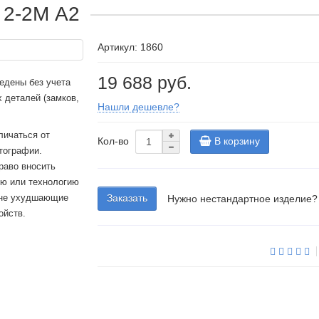
 2-2М А2
Артикул: 1860
19 688 руб.
едены без учета
 деталей (замков,
Нашли дешевле?
личаться от
Кол-во
В корзину
тографии.
раво вносить
ию или технологию
 не ухудшающие
Заказать
Нужно нестандартное изделие?
ойств.