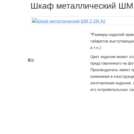
Шкаф металлический ШМ
*Размеры изделий прив
габаритов выступающих
и т.п.)
Цвет изделия может от
В
Г
Ш
представленного на фо
Производитель имеет п
изменения в конструкц
изготовления изделия,
его потребительских св