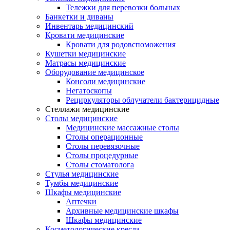
Тележки для перевозки больных
Банкетки и диваны
Инвентарь медицинский
Кровати медицинские
Кровати для родовспоможения
Кушетки медицинские
Матраcы медицинские
Оборудование медицинское
Консоли медицинские
Негатоскопы
Рециркуляторы облучатели бактерицидные
Стеллажи медицинские
Столы медицинские
Медицинские массажные столы
Столы операционные
Столы перевязочные
Столы процедурные
Столы стоматолога
Стулья медицинские
Тумбы медицинские
Шкафы медицинские
Аптечки
Архивные медицинские шкафы
Шкафы медицинские
Косметологические кресла