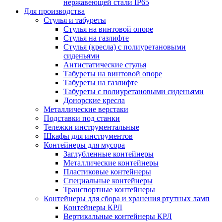
нержавеющей стали IP65
Для производства
Стулья и табуреты
Стулья на винтовой опоре
Стулья на газлифте
Стулья (кресла) с полиуретановыми
сиденьями
Антистатические стулья
Табуреты на винтовой опоре
Табуреты на газлифте
Табуреты с полиуретановыми сиденьями
Донорские кресла
Металлические верстаки
Подставки под станки
Тележки инструментальные
Шкафы для инструментов
Контейнеры для мусора
Заглубленные контейнеры
Металлические контейнеры
Пластиковые контейнеры
Специальные контейнеры
Транспортные контейнеры
Контейнеры для сбора и хранения ртутных ламп
Контейнеры КРЛ
Вертикальные контейнеры КРЛ