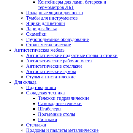
Контейнеры для ламп, батареек и
термометров ЛБТ
Пожарные ящики для песка
Тумбы для инструментов
Ящики для ветоши
Лари для белья
Скамейки
Грузоподъемное оборудование
Столы металлические
Антистатическая мебель
Антистатические подкатные столы и стойки
Антистатические рабочие места
Антистатические стеллажи
Антистатические тумбы
Стулья антистатические
Для склада
Подтоварники
Складская техника
Тележки гидравлические
Самоходные тележки
Штабелеры
Подъемные столы
Ричтраки
Стеллажи
Поддоны и паллеты металлические