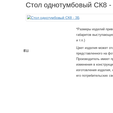
Стол однотумбовый СК8 -
*Размеры изделий прив
габаритов выступающих
и т.п.)
Цвет изделия может от
В
Г
Ш
представленного на фо
Производитель имеет п
изменения в конструкц
изготовления изделия,
его потребительских св