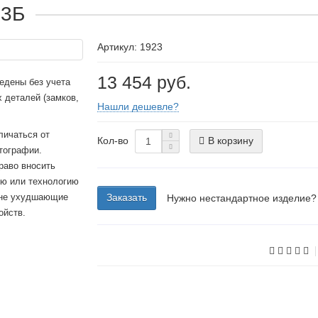
 3Б
Артикул: 1923
13 454 руб.
едены без учета
 деталей (замков,
Нашли дешевле?
личаться от
Кол-во
В корзину
тографии.
раво вносить
ию или технологию
 не ухудшающие
Заказать
Нужно нестандартное изделие?
ойств.