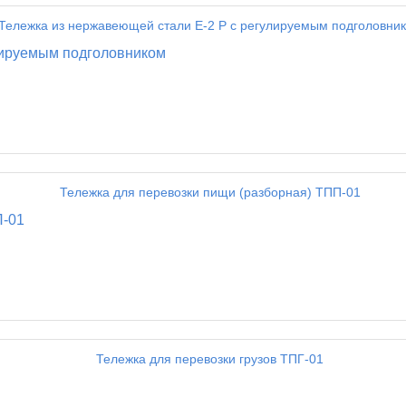
лируемым подголовником
П-01