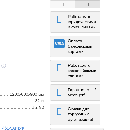
Работаем с
юридическими
и физ. лицами
Оплата
банковскими
картами
Работаем с
казначейскими
счетами!
Гарантия от 12
1200х600х900 мм
месяцев!
32 кг
0,2 м3
Скидки для
торгующих
организаций!
0 отзывов