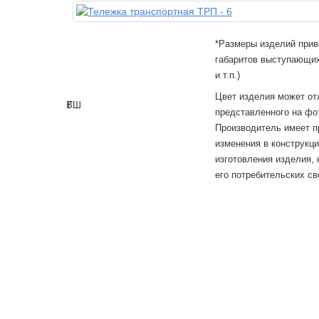
*Размеры изделий прив
габаритов выступающих
и т.п.)
Цвет изделия может от
В
Г
Ш
представленного на фо
Производитель имеет п
изменения в конструкц
изготовления изделия,
его потребительских св