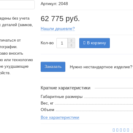
Артикул: 2048
62 775 руб.
едены без учета
 деталей (замков,
Нашли дешевле?
личаться от
Кол-во
В корзину
тографии.
раво вносить
ию или технологию
 не ухудшающие
Заказать
Нужно нестандартное изделие?
ойств.
Краткие характеристики
Габаритные размеры
Вес, кг
Объем
Все характеристики