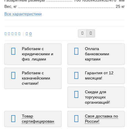
Габаритные размеры
700*/650x455x452/470* мм
Вес, кг
25 кг
Все характеристики
0
Работаем с
Оплата
юридическими и
банковскими
физ. лицами
картами
Работаем с
Гарантия от 12
казначейскими
месяцев!
счетами!
Скидки для
торгующих
организаций!
Товар
Своя доставка по
сертифицирован
России!