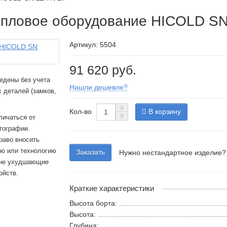
епловое оборудование HICOLD SN
Артикул: 5504
91 620 руб.
едены без учета
Нашли дешевле?
 деталей (замков,
Кол-во
В корзину
личаться от
тографии.
раво вносить
ию или технологию
Заказать
Нужно нестандартное изделие?
 не ухудшающие
ойств.
Краткие характеристики
Высота борта:
Высота:
Глубина: