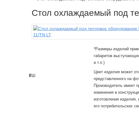
Стол охлаждаемый под т
*Размеры изделий прив
габаритов выступающих
и т.п.)
Цвет изделия может от
В
Г
Ш
представленного на фо
Производитель имеет п
изменения в конструкц
изготовления изделия,
его потребительских св