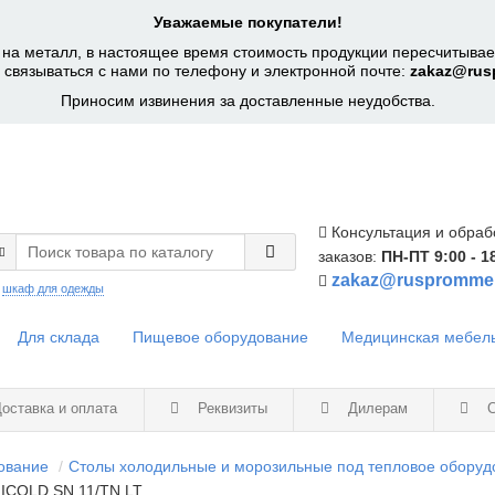
Уважаемые покупатели!
на металл, в настоящее время стоимость продукции пересчитывает
 связываться с нами по телефону и электронной почте:
zakaz@rus
Приносим извинения за доставленные неудобства.
Консультация и обраб
заказов:
ПН-ПТ 9:00 - 1
zakaz@ruspromme
:
шкаф для одежды
Для склада
Пищевое оборудование
Медицинская мебел
оставка и оплата
Реквизиты
Дилерам
С
ование
Столы холодильные и морозильные под тепловое оборуд
HICOLD SN 11/TN LT