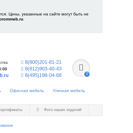
ся. Цены, указанные на сайте могут быть не
prommeb.ru
8(800)201-81-21
отка
8(812)903-40-43
8:00
0
8(495)198-04-68
b.ru
ь
Офисная мебель
Уличная мебель
ертификаты
Фото наших изделий
ование