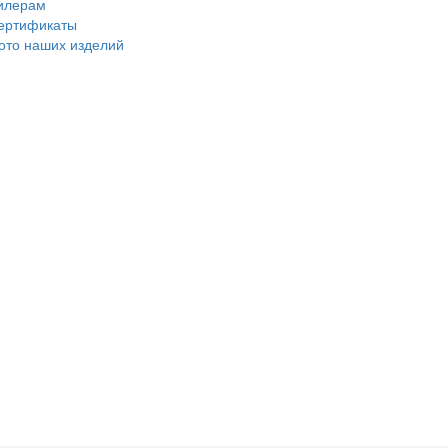
илерам
ертификаты
ото наших изделий