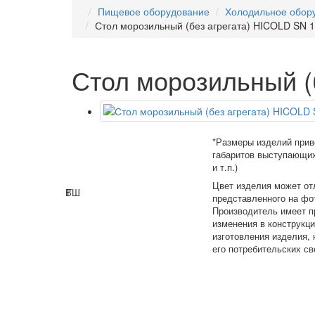
Пищевое оборудование
Холодильное обор
Стол морозильный (без агрегата) HICOLD SN 
Стол морозильный (
*Размеры изделий прив
габаритов выступающих
и т.п.)
Цвет изделия может от
В
Г
Ш
представленного на фо
Производитель имеет п
изменения в конструкц
изготовления изделия,
его потребительских св