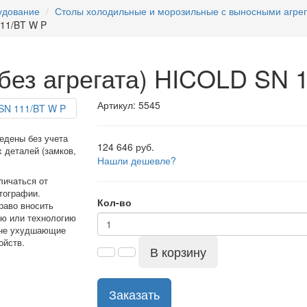
удование
Столы холодильные и морозильные с выносными агре
111/BT W P
без агрегата) HICOLD SN 
Артикул: 5545
едены без учета
124 646 руб.
 деталей (замков,
Нашли дешевле?
личаться от
тографии.
Кол-во
раво вносить
ию или технологию
 не ухудшающие
ойств.
В корзину
Заказать