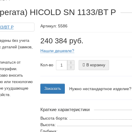
грегата) HICOLD SN 1133/BT P
Артикул: 5586
240 384 руб.
едены без учета
 деталей (замков,
Нашли дешевле?
личаться от
Кол-во
В корзину
тографии.
раво вносить
ию или технологию
 не ухудшающие
Заказать
Нужно нестандартное изделие?
ойств.
Краткие характеристики
Высота борта:
Высота:
Глубина: