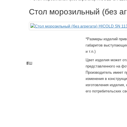
Стол морозильный (без а
*Размеры изделий прив
габаритов выступающих
и т.п.)
Цвет изделия может от
В
Г
Ш
представленного на фо
Производитель имеет п
изменения в конструкц
изготовления изделия,
его потребительских св