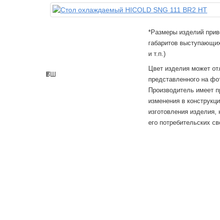
*Размеры изделий прив
габаритов выступающих
и т.п.)
Цвет изделия может от
В
Г
Ш
представленного на фо
Производитель имеет п
изменения в конструкц
изготовления изделия,
его потребительских св