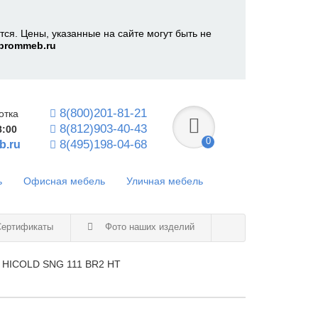
ся. Цены, указанные на сайте могут быть не
prommeb.ru
8(800)201-81-21
отка
8(812)903-40-43
8:00
0
8(495)198-04-68
b.ru
ь
Офисная мебель
Уличная мебель
ертификаты
Фото наших изделий
 HICOLD SNG 111 BR2 HT