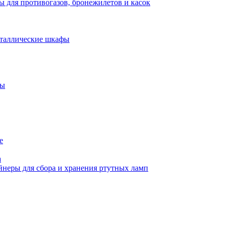
 для противогазов, бронежилетов и касок
еталлические шкафы
фы
е
а
йнеры для сбора и хранения ртутных ламп