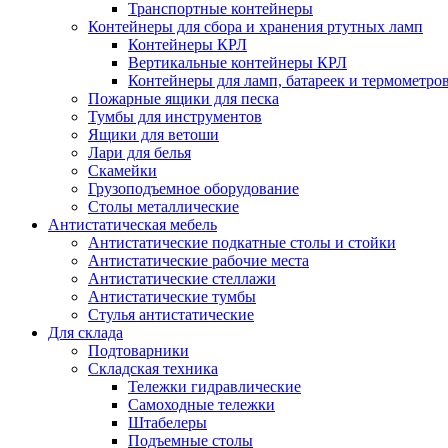
Транспортные контейнеры
Контейнеры для сбора и хранения ртутных ламп
Контейнеры КРЛ
Вертикальные контейнеры КРЛ
Контейнеры для ламп, батареек и термометро
Пожарные ящики для песка
Тумбы для инструментов
Ящики для ветоши
Лари для белья
Скамейки
Грузоподъемное оборудование
Столы металлические
Антистатическая мебель
Антистатические подкатные столы и стойки
Антистатические рабочие места
Антистатические стеллажи
Антистатические тумбы
Стулья антистатические
Для склада
Подтоварники
Складская техника
Тележки гидравлические
Самоходные тележки
Штабелеры
Подъемные столы