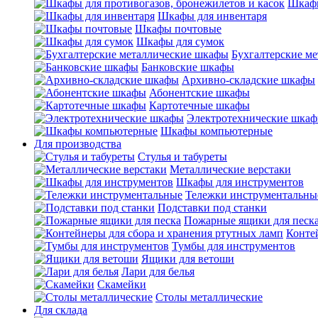
Шкафы
Шкафы для инвентаря
Шкафы почтовые
Шкафы для сумок
Бухгалтерские м
Банковские шкафы
Архивно-складские шкафы
Абонентские шкафы
Картотечные шкафы
Электротехнические шка
Шкафы компьютерные
Для производства
Стулья и табуреты
Металлические верстаки
Шкафы для инструментов
Тележки инструментальны
Подставки под станки
Пожарные ящики для песк
Конте
Тумбы для инструментов
Ящики для ветоши
Лари для белья
Скамейки
Столы металлические
Для склада