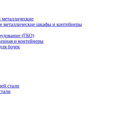
 металлические
е металлические шкафы и контейнеры
рудование (ГБО)
венная и контейнеры
для бочек
ей стали
стали