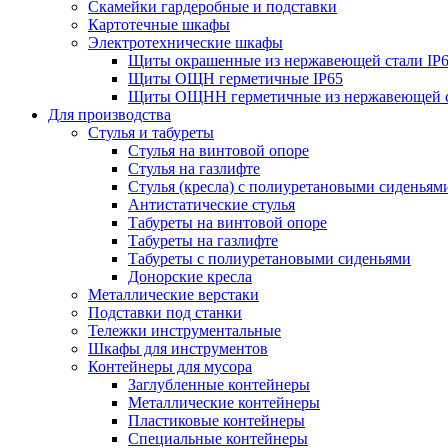
Скамейки гардеробные и подставки
Картотечные шкафы
Электротехнические шкафы
Щиты окрашенные из нержавеющей стали I
Щиты ОЩН герметичные IP65
Щиты ОЩНН герметичные из нержавеющей с
Для производства
Стулья и табуреты
Стулья на винтовой опоре
Стулья на газлифте
Стулья (кресла) с полиуретановыми сиденьям
Антистатические стулья
Табуреты на винтовой опоре
Табуреты на газлифте
Табуреты с полиуретановыми сиденьями
Донорские кресла
Металлические верстаки
Подставки под станки
Тележки инструментальные
Шкафы для инструментов
Контейнеры для мусора
Заглубленные контейнеры
Металлические контейнеры
Пластиковые контейнеры
Специальные контейнеры