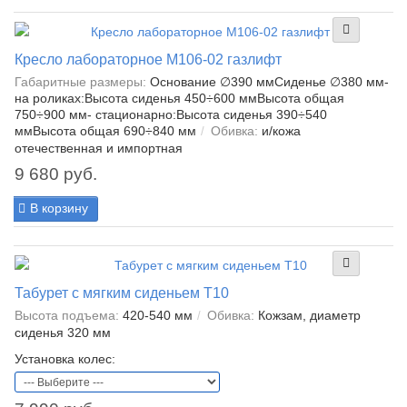
Кресло лабораторное М106-02 газлифт
Габаритные размеры:
Основание ∅390 ммСиденье ∅380 мм-
на роликах:Высота сиденья 450÷600 ммВысота общая
750÷900 мм- стационарно:Высота сиденья 390÷540
ммВысота общая 690÷840 мм
Обивка:
и/кожа
отечественная и импортная
9 680 руб.
В корзину
Табурет с мягким сиденьем Т10
Высота подъема:
420-540 мм
Обивка:
Кожзам, диаметр
сиденья 320 мм
Установка колес: