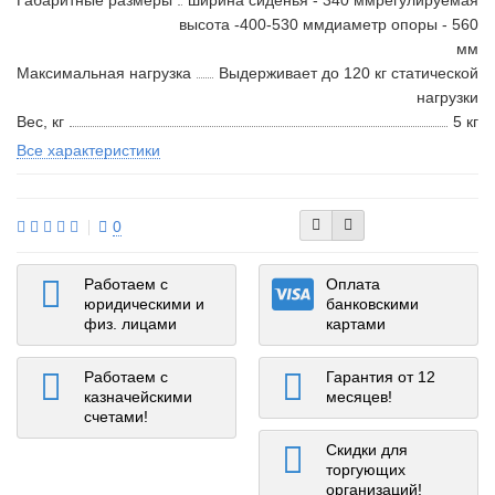
Габаритные размеры
ширина сиденья - 340 ммрегулируемая
высота -400-530 ммдиаметр опоры - 560
мм
Максимальная нагрузка
Выдерживает до 120 кг статической
нагрузки
Вес, кг
5 кг
Все характеристики
0
Работаем с
Оплата
юридическими и
банковскими
физ. лицами
картами
Работаем с
Гарантия от 12
казначейскими
месяцев!
счетами!
Скидки для
торгующих
организаций!