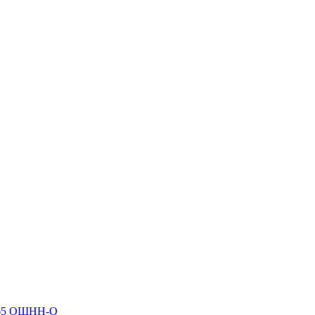
P65 ОЩНН-О