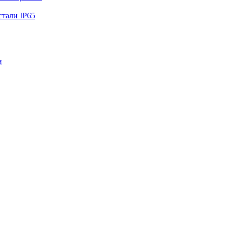
тали IP65
и