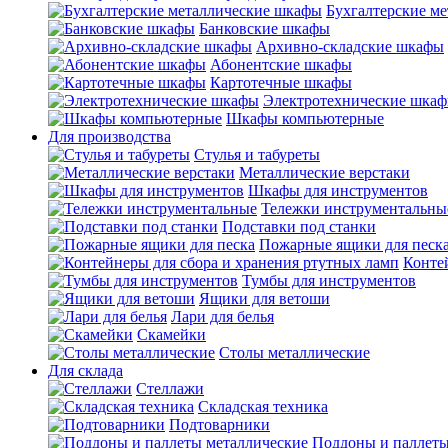
Бухгалтерские м
Банковские шкафы
Архивно-складские шкафы
Абонентские шкафы
Картотечные шкафы
Электротехнические шка
Шкафы компьютерные
Для производства
Стулья и табуреты
Металлические верстаки
Шкафы для инструментов
Тележки инструментальны
Подставки под станки
Пожарные ящики для песк
Конте
Тумбы для инструментов
Ящики для ветоши
Лари для белья
Скамейки
Столы металлические
Для склада
Стеллажи
Складская техника
Подтоварники
Поддоны и паллеты