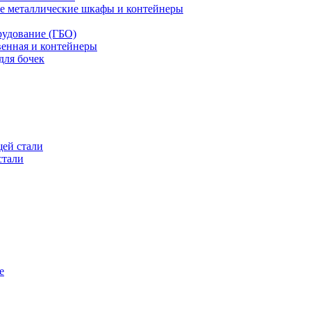
е металлические шкафы и контейнеры
рудование (ГБО)
венная и контейнеры
для бочек
ей стали
стали
е