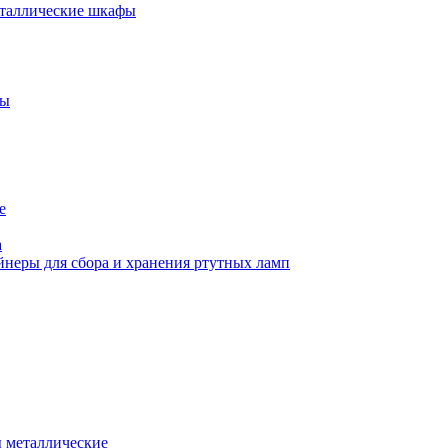
еталлические шкафы
фы
е
а
йнеры для сбора и хранения ртутных ламп
 металлические