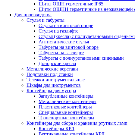
Щиты ОЩН герметичные IP65
Щиты ОЩНН герметичные из нержавеющей с
Для производства
Стулья и табуреты
Стулья на винтовой опоре
Стулья на газлифте
Стулья (кресла) с полиуретановыми сиденьям
Антистатические стулья
Табуреты на винтовой опоре
Табуреты на газлифте
Табуреты с полиуретановыми сиденьями
Донорские кресла
Металлические верстаки
Подставки под станки
Тележки инструментальные
Шкафы для инструментов
Контейнеры для мусора
Заглубленные контейнеры
Металлические контейнеры
Пластиковые контейнеры
Специальные контейнеры
Транспортные контейнеры
Контейнеры для сбора и хранения ртутных ламп
Контейнеры КРЛ
Вертикальные контейнеры КРЛ