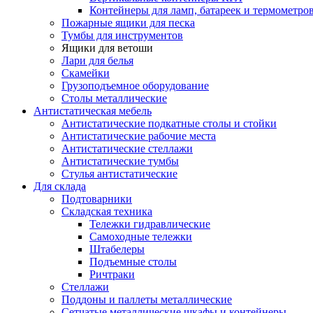
Контейнеры для ламп, батареек и термометро
Пожарные ящики для песка
Тумбы для инструментов
Ящики для ветоши
Лари для белья
Скамейки
Грузоподъемное оборудование
Столы металлические
Антистатическая мебель
Антистатические подкатные столы и стойки
Антистатические рабочие места
Антистатические стеллажи
Антистатические тумбы
Стулья антистатические
Для склада
Подтоварники
Складская техника
Тележки гидравлические
Самоходные тележки
Штабелеры
Подъемные столы
Ричтраки
Стеллажи
Поддоны и паллеты металлические
Сетчатые металлические шкафы и контейнеры