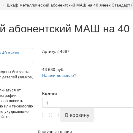
ы
Шкаф металлический абонентский МАШ на 40 ячеек Стандарт 
 абонентский МАШ на 40 
Артикул: 4867
43 680 руб.
едены без учета
Нашли дешевле?
 деталей (замков,
личаться от
Кол-во
тографии.
раво вносить
ию или технологию
 не ухудшающие
В корзину
ойств.
Доступные опции