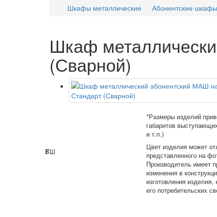
Шкафы металлические
Абонентские шкаф
Шкаф металлический
(Сварной)
*Размеры изделий прив
габаритов выступающих
и т.п.)
Цвет изделия может от
В
Г
Ш
представленного на фо
Производитель имеет п
изменения в конструкц
изготовления изделия,
его потребительских св