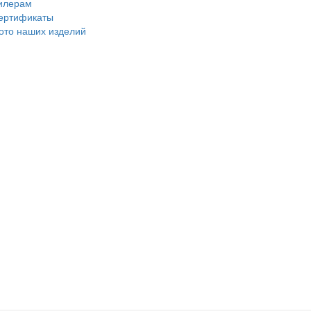
илерам
ертификаты
ото наших изделий