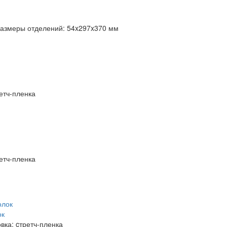
размеры отделений:
54x297x370 мм
етч-пленка
етч-пленка
ок
вка:
cтретч-пленка