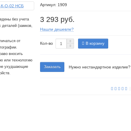
Артикул: 1909
3 293 руб.
едены без учета
 деталей (замков,
Нашли дешевле?
личаться от
Кол-во
В корзину
тографии.
раво вносить
ию или технологию
 не ухудшающие
Заказать
Нужно нестандартное изделие?
ойств.