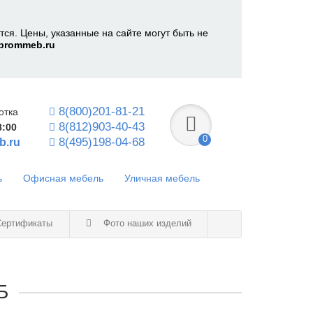
ся. Цены, указанные на сайте могут быть не
prommeb.ru
8(800)201-81-21
отка
8(812)903-40-43
8:00
0
8(495)198-04-68
b.ru
ь
Офисная мебель
Уличная мебель
ертификаты
Фото наших изделий
Б