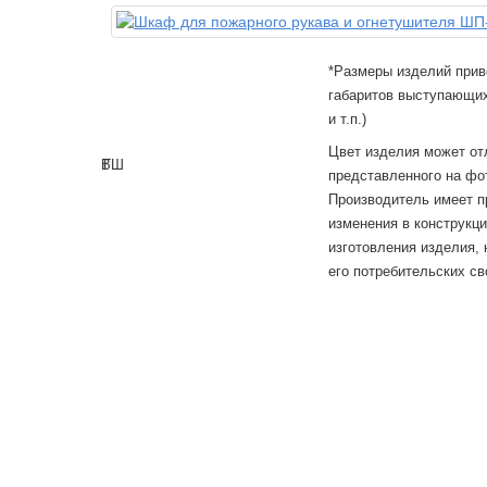
*Размеры изделий прив
габаритов выступающих
и т.п.)
Цвет изделия может от
В
Г
Ш
представленного на фо
Производитель имеет п
изменения в конструкц
изготовления изделия,
его потребительских св