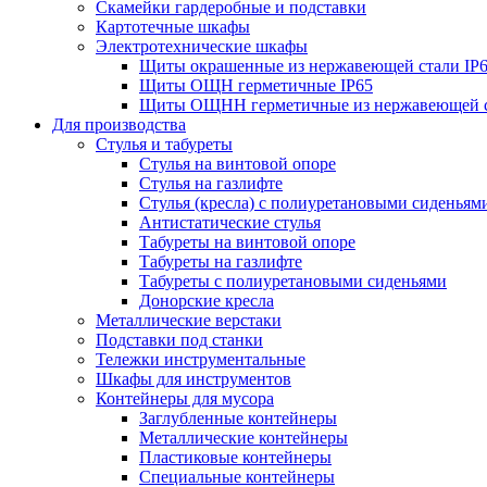
Скамейки гардеробные и подставки
Картотечные шкафы
Электротехнические шкафы
Щиты окрашенные из нержавеющей стали I
Щиты ОЩН герметичные IP65
Щиты ОЩНН герметичные из нержавеющей с
Для производства
Стулья и табуреты
Стулья на винтовой опоре
Стулья на газлифте
Стулья (кресла) с полиуретановыми сиденьям
Антистатические стулья
Табуреты на винтовой опоре
Табуреты на газлифте
Табуреты с полиуретановыми сиденьями
Донорские кресла
Металлические верстаки
Подставки под станки
Тележки инструментальные
Шкафы для инструментов
Контейнеры для мусора
Заглубленные контейнеры
Металлические контейнеры
Пластиковые контейнеры
Специальные контейнеры