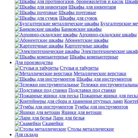
Шкафы
Шкафы для инвентаря
Шкафы почтовые
Шкафы для сумок
Бухгалтерские м
Банковские шкафы
Архивно-складские шкафы
Абонентские шкафы
Картотечные шкафы
Электротехнические шка
Шкафы компьютерные
Для производства
Стулья и табуреты
Металлические верстаки
Шкафы для инструментов
Тележки инструментальны
Подставки под станки
Пожарные ящики для песк
Конте
Тумбы для инструментов
Ящики для ветоши
Лари для белья
Скамейки
Столы металлические
Для склада