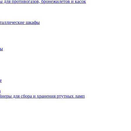
 для противогазов, бронежилетов и касок
еталлические шкафы
фы
е
а
йнеры для сбора и хранения ртутных ламп