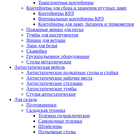
Транспортные контейнеры
Контейнеры для сбора и хранения ртутных ламп
Контейнеры КРЛ
Вертикальные контейнеры КРЛ
Контейнеры для ламп, батареек и термометро
Пожарные ящики для песка
Тумбы для инструментов
Ящики для ветоши
Лари для белья
Скамейки
Грузоподъемное оборудование
Столы металлические
Антистатическая мебель
Антистатические подкатные столы и стойки
Антистатические рабочие места
Антистатические стеллажи
Антистатические тумбы
Стулья антистатические
Для склада
Подтоварники
Складская техника
Тележки гидравлические
Самоходные тележки
Штабелеры
Подъемные столы