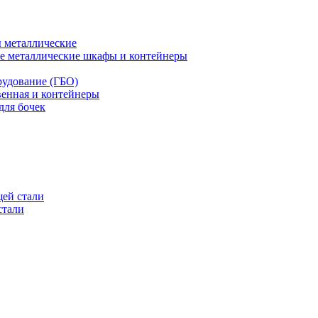
 металлические
е металлические шкафы и контейнеры
рудование (ГБО)
венная и контейнеры
для бочек
ей стали
стали