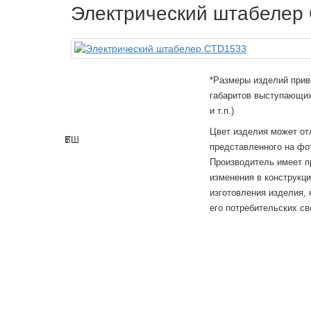
Электрический штабелер
*Размеры изделий прив
габаритов выступающих
и т.п.)
Цвет изделия может от
В
Г
Ш
представленного на фо
Производитель имеет п
изменения в конструкц
изготовления изделия,
его потребительских св