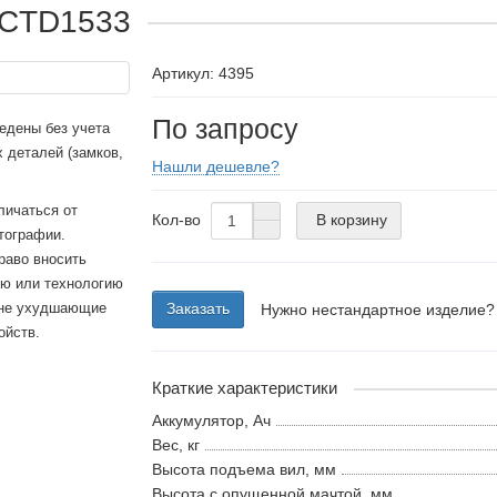
 CTD1533
Артикул: 4395
По запросу
едены без учета
 деталей (замков,
Нашли дешевле?
личаться от
Кол-во
В корзину
тографии.
раво вносить
ию или технологию
 не ухудшающие
Заказать
Нужно нестандартное изделие?
ойств.
Краткие характеристики
Аккумулятор, Ач
Вес, кг
Высота подъема вил, мм
Высота с опущенной мачтой, мм