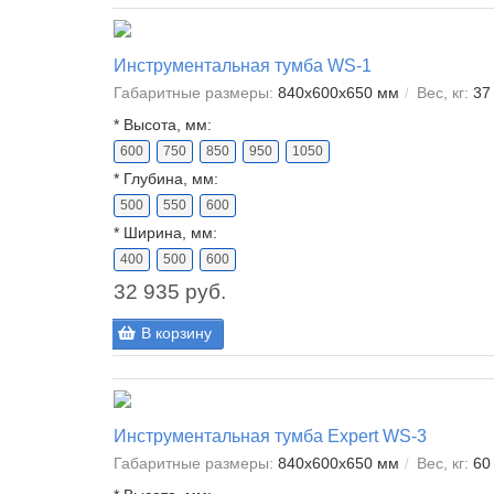
Инструментальная тумба WS-1
Габаритные размеры:
840x600x650 мм
Вес, кг:
37
*
Высота, мм:
600
750
850
950
1050
*
Глубина, мм:
500
550
600
*
Ширина, мм:
400
500
600
32 935 руб.
В корзину
Инструментальная тумба Expert WS-3
Габаритные размеры:
840x600x650 мм
Вес, кг:
60