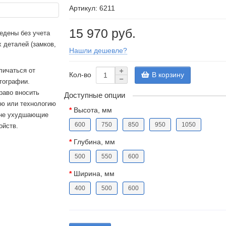
Артикул: 6211
15 970 руб.
едены без учета
 деталей (замков,
Нашли дешевле?
личаться от
Кол-во
В корзину
тографии.
раво вносить
Доступные опции
ию или технологию
Высота, мм
 не ухудшающие
600
750
850
950
1050
ойств.
Глубина, мм
500
550
600
Ширина, мм
400
500
600