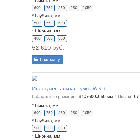
*
Высота, мм:
600
750
850
950
1050
*
Глубина, мм:
500
550
600
*
Ширина, мм:
400
500
600
52 610 руб.
В корзину
Инструментальная тумба WS-6
Габаритные размеры:
840x600x650 мм
Вес, кг:
67
*
Высота, мм:
600
750
850
950
1050
*
Глубина, мм:
500
550
600
*
Ширина, мм: