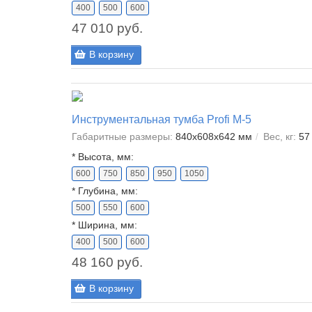
400
500
600
47 010 руб.
В корзину
Инструментальная тумба Profi M-5
Габаритные размеры:
840x608x642 мм
Вес, кг:
57
*
Высота, мм:
600
750
850
950
1050
*
Глубина, мм:
500
550
600
*
Ширина, мм:
400
500
600
48 160 руб.
В корзину