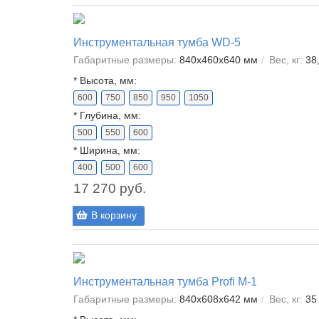
Инструментальная тумба WD-5
Габаритные размеры:
840x460x640 мм
Вес, кг:
38
*
Высота, мм:
600
750
850
950
1050
*
Глубина, мм:
500
550
600
*
Ширина, мм:
400
500
600
17 270 руб.
В корзину
Инструментальная тумба Profi M-1
Габаритные размеры:
840x608x642 мм
Вес, кг:
35