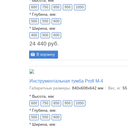
*
Высота, мм:
600
750
850
950
1050
*
Глубина, мм:
500
550
600
*
Ширина, мм:
400
500
600
24 440 руб.
В корзину
Инструментальная тумба Profi M-4
Габаритные размеры:
840x608x642 мм
Вес, кг:
55
*
Высота, мм:
600
750
850
950
1050
*
Глубина, мм:
500
550
600
*
Ширина, мм: