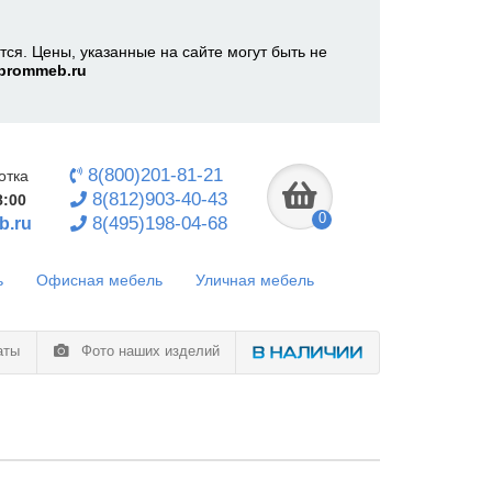
ся. Цены, указанные на сайте могут быть не
prommeb.ru
8(800)201-81-21
отка
8(812)903-40-43
8:00
0
8(495)198-04-68
b.ru
ь
Офисная мебель
Уличная мебель
аты
Фото наших изделий