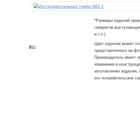
*Размеры изделий прив
габаритов выступающих
и т.п.)
Цвет изделия может от
В
Г
Ш
представленного на фо
Производитель имеет п
изменения в конструкц
изготовления изделия,
его потребительских св