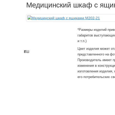
Медицинский шкаф с ящи
*Размеры изделий прив
габаритов выступающих
и т.п.)
Цвет изделия может от
В
Г
Ш
представленного на фо
Производитель имеет п
изменения в конструкц
изготовления изделия,
его потребительских св