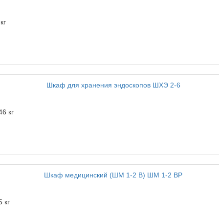
кг
46 кг
5 кг