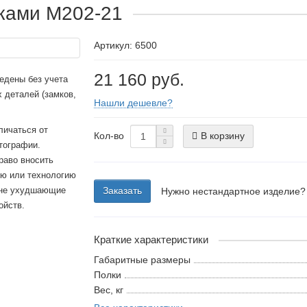
ками М202-21
Артикул: 6500
21 160 руб.
едены без учета
 деталей (замков,
Нашли дешевле?
личаться от
Кол-во
В корзину
тографии.
раво вносить
ию или технологию
 не ухудшающие
Заказать
Нужно нестандартное изделие?
ойств.
Краткие характеристики
Габаритные размеры
Полки
Вес, кг