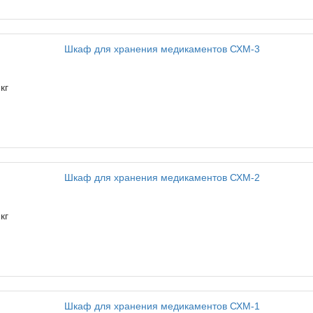
кг
кг