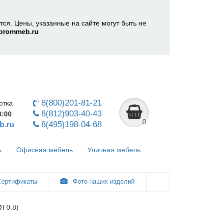
ся. Цены, указанные на сайте могут быть не
prommeb.ru
8(800)201-81-21
отка
8(812)903-40-43
8:00
0
8(495)198-04-68
b.ru
ь
Офисная мебель
Уличная мебель
ертификаты
Фото наших изделий
 0.8)