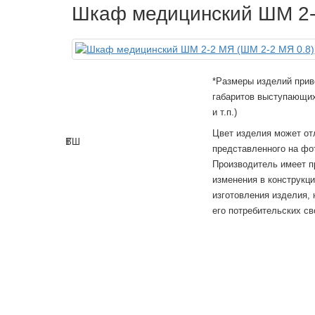
Шкаф медицинский ШМ 2-
*Размеры изделий прив
габаритов выступающих
и т.п.)
Цвет изделия может от
В
Г
Ш
представленного на фо
Производитель имеет п
изменения в конструкц
изготовления изделия,
его потребительских св