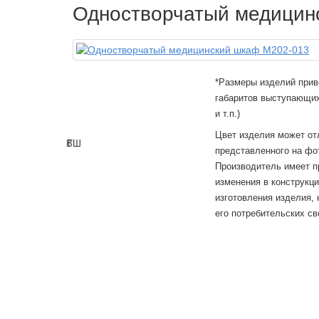
Одностворчатый медицин
*Размеры изделий прив
габаритов выступающих
и т.п.)
Цвет изделия может от
В
Г
Ш
представленного на фо
Производитель имеет п
изменения в конструкц
изготовления изделия,
его потребительских св