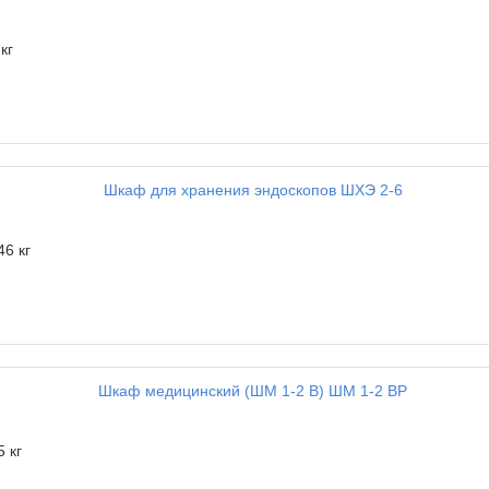
кг
46 кг
5 кг