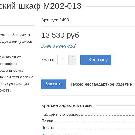
ский шкаф М202-013
Артикул: 6498
13 530 руб.
едены без учета
 деталей (замков,
Нашли дешевле?
личаться от
Кол-во
В корзину
тографии.
раво вносить
ию или технологию
 не ухудшающие
Заказать
Нужно нестандартное изделие?
ойств.
Краткие характеристики
Габаритные размеры
Полки
Вес, кг