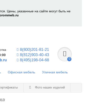
ся. Цены, указанные на сайте могут быть не
prommeb.ru
8(800)201-81-21
отка
8(812)903-40-43
8:00
0
8(495)198-04-68
b.ru
ь
Офисная мебель
Уличная мебель
ертификаты
Фото наших изделий
013