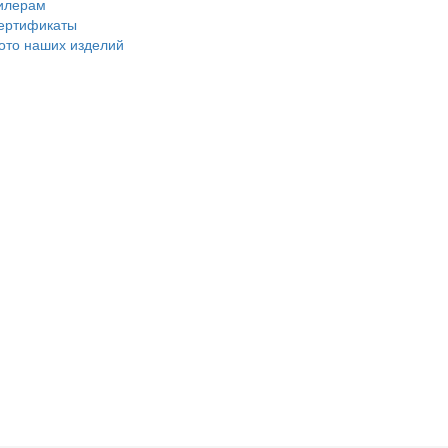
илерам
ертификаты
ото наших изделий