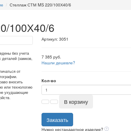
ие
Стеллаж СТМ MS 220/100Х40/6
0/100Х40/6
Артикул: 3051
едены без учета
7 385 руб.
 деталей (замков,
Нашли дешевле?
личаться от
тографии.
Кол-во
раво вносить
ию или технологию
 не ухудшающие
ойств.
В корзину
Заказать
Нужно нестандартное изделие?