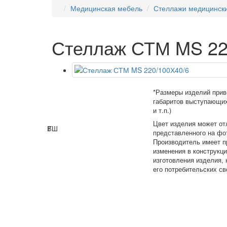
Медицинская мебель
Стеллажи медицинск
Стеллаж СТМ MS 22
*Размеры изделий прив
габаритов выступающих
и т.п.)
Цвет изделия может от
В
Г
Ш
представленного на фо
Производитель имеет п
изменения в конструкц
изготовления изделия,
его потребительских св