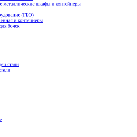
е металлические шкафы и контейнеры
рудование (ГБО)
венная и контейнеры
для бочек
ей стали
стали
е