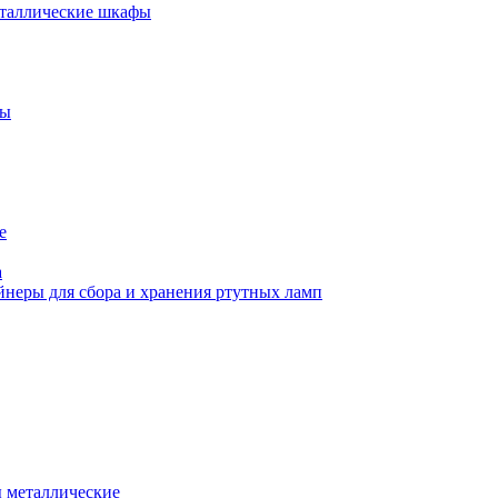
еталлические шкафы
фы
е
а
йнеры для сбора и хранения ртутных ламп
 металлические