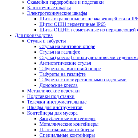
Скамейки гардеробные и подставки
Картотечные шкафы
Электротехнические шкафы
Щиты окрашенные из нержавеющей стали I
Щиты ОЩН герметичные IP65
Щиты ОЩНН герметичные из нержавеющей с
Для производства
Стулья и табуреты
Стулья на винтовой опоре
Стулья на газлифте
Стулья (кресла) с полиуретановыми сиденьям
Антистатические стулья
Табуреты на винтовой опоре
Табуреты на газлифте
Табуреты с полиуретановыми сиденьями
Донорские кресла
Металлические верстаки
Подставки под станки
Тележки инструментальные
Шкафы для инструментов
Контейнеры для мусора
Заглубленные контейнеры
Металлические контейнеры
Пластиковые контейнеры
Специальные контейнеры