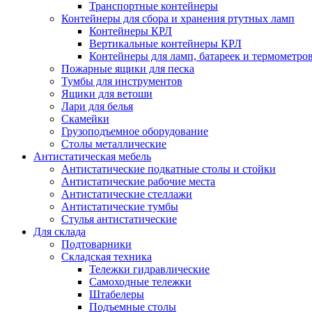
Транспортные контейнеры
Контейнеры для сбора и хранения ртутных ламп
Контейнеры КРЛ
Вертикальные контейнеры КРЛ
Контейнеры для ламп, батареек и термометро
Пожарные ящики для песка
Тумбы для инструментов
Ящики для ветоши
Лари для белья
Скамейки
Грузоподъемное оборудование
Столы металлические
Антистатическая мебель
Антистатические подкатные столы и стойки
Антистатические рабочие места
Антистатические стеллажи
Антистатические тумбы
Стулья антистатические
Для склада
Подтоварники
Складская техника
Тележки гидравлические
Самоходные тележки
Штабелеры
Подъемные столы