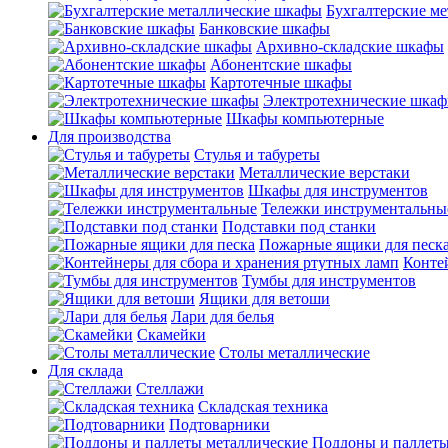
Бухгалтерские м
Банковские шкафы
Архивно-складские шкафы
Абонентские шкафы
Картотечные шкафы
Электротехнические шка
Шкафы компьютерные
Для производства
Стулья и табуреты
Металлические верстаки
Шкафы для инструментов
Тележки инструментальны
Подставки под станки
Пожарные ящики для песк
Конте
Тумбы для инструментов
Ящики для ветоши
Лари для белья
Скамейки
Столы металлические
Для склада
Стеллажи
Складская техника
Подтоварники
Поддоны и паллеты