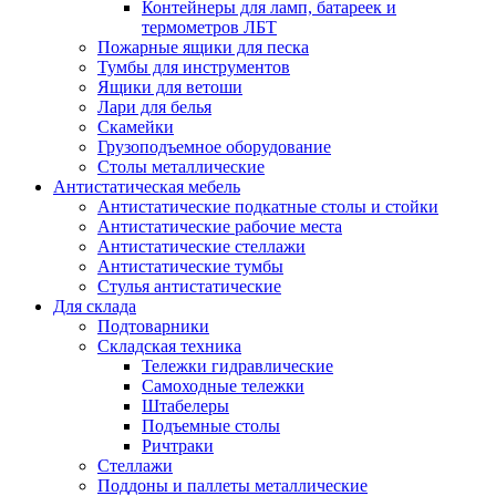
Контейнеры для ламп, батареек и
термометров ЛБТ
Пожарные ящики для песка
Тумбы для инструментов
Ящики для ветоши
Лари для белья
Скамейки
Грузоподъемное оборудование
Столы металлические
Антистатическая мебель
Антистатические подкатные столы и стойки
Антистатические рабочие места
Антистатические стеллажи
Антистатические тумбы
Стулья антистатические
Для склада
Подтоварники
Складская техника
Тележки гидравлические
Самоходные тележки
Штабелеры
Подъемные столы
Ричтраки
Стеллажи
Поддоны и паллеты металлические