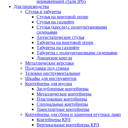
нержавеющей стали IP65
Для производства
Стулья и табуреты
Стулья на винтовой опоре
Стулья на газлифте
Стулья (кресла) с полиуретановыми
сиденьями
Антистатические стулья
Табуреты на винтовой опоре
Табуреты на газлифте
Табуреты с полиуретановыми сиденьями
Донорские кресла
Металлические верстаки
Подставки под станки
Тележки инструментальные
Шкафы для инструментов
Контейнеры для мусора
Заглубленные контейнеры
Металлические контейнеры
Пластиковые контейнеры
Специальные контейнеры
Транспортные контейнеры
Контейнеры для сбора и хранения ртутных ламп
Контейнеры КРЛ
Вертикальные контейнеры КРЛ