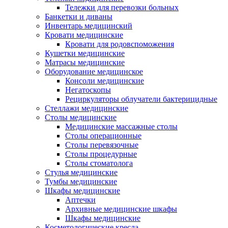
Тележки для перевозки больных
Банкетки и диваны
Инвентарь медицинский
Кровати медицинские
Кровати для родовспоможения
Кушетки медицинские
Матраcы медицинские
Оборудование медицинское
Консоли медицинские
Негатоскопы
Рециркуляторы облучатели бактерицидные
Стеллажи медицинские
Столы медицинские
Медицинские массажные столы
Столы операционные
Столы перевязочные
Столы процедурные
Столы стоматолога
Стулья медицинские
Тумбы медицинские
Шкафы медицинские
Аптечки
Архивные медицинские шкафы
Шкафы медицинские
Косметологические кресла