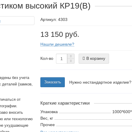
стиком высокий КР19(В)
Артикул: 4303
13 150 руб.
Нашли дешевле?
Кол-во
В корзину
едены без учета
Заказать
Нужно нестандартное изделие?
 деталей (замков,
личаться от
Краткие характеристики
тографии.
Упаковка
1000*600*
раво вносить
Вес, кг
ию или технологию
Прочее
 не ухудшающие
ойств.