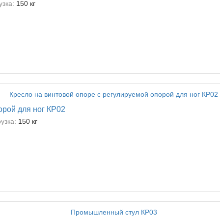
зка:
150 кг
орой для ног КР02
узка:
150 кг