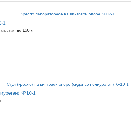
2-1
агрузка:
до 150 кг.
лиуретан) КР10-1
м