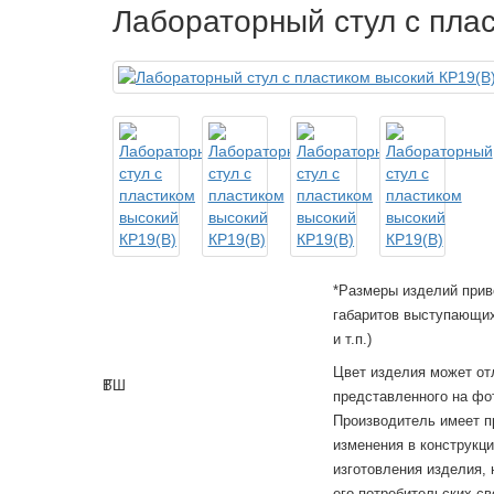
Лабораторный стул с пла
*Размеры изделий прив
габаритов выступающих
и т.п.)
Цвет изделия может от
В
Г
Ш
представленного на фо
Производитель имеет п
изменения в конструкц
изготовления изделия,
его потребительских св