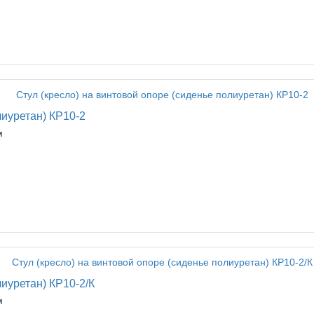
лиуретан) КР10-2
м
лиуретан) КР10-2/К
м