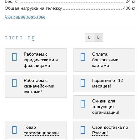
Вес, кг
24 кг
Общая нагрузка на тележку
400 кг
Все характеристики
0
Работаем с
Оплата
юридическими и
банковскими
физ. лицами
картами
Работаем с
Гарантия от 12
казначейскими
месяцев!
счетами!
Скидки для
торгующих
организаций!
Товар
Своя доставка по
сертифицирован
России!