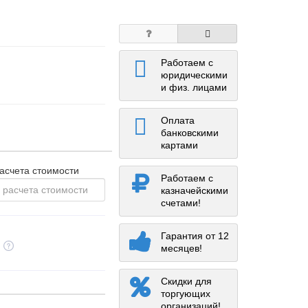
Работаем с
юридическими
и физ. лицами
Оплата
банковскими
картами
асчета стоимости
Работаем с
казначейскими
счетами!
Гарантия от 12
месяцев!
Скидки для
торгующих
организаций!