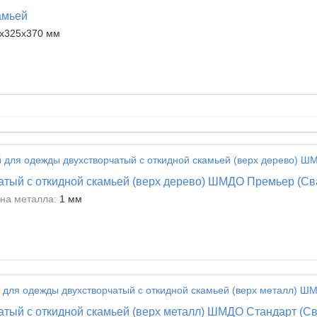
амьей
х325х370 мм
тый с откидной скамьей (верх дерево) ШМДО Премьер (Св
на металла:
1 мм
тый с откидной скамьей (верх металл) ШМДО Стандарт (С