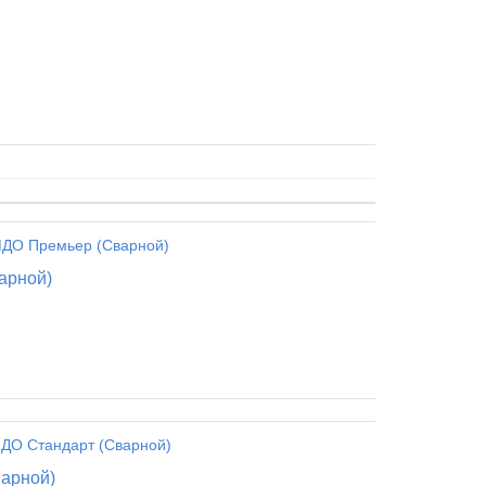
арной)
варной)