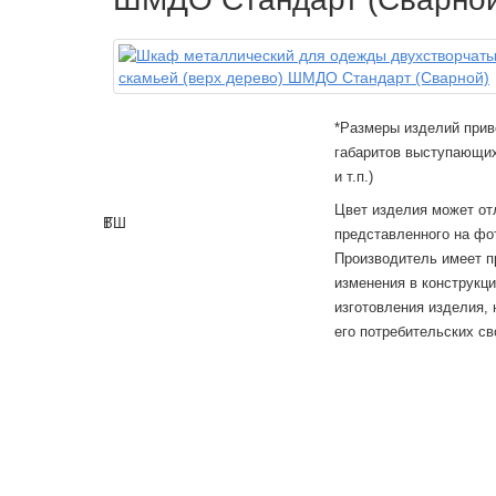
*Размеры изделий прив
габаритов выступающих
и т.п.)
Цвет изделия может от
В
Г
Ш
представленного на фо
Производитель имеет п
изменения в конструкц
изготовления изделия,
его потребительских св