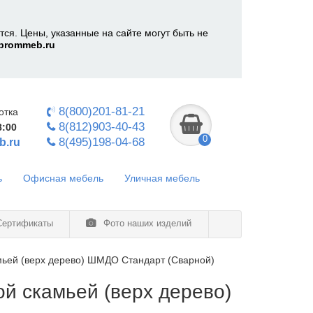
ся. Цены, указанные на сайте могут быть не
prommeb.ru
8(800)201-81-21
отка
8(812)903-40-43
8:00
0
8(495)198-04-68
b.ru
ь
Офисная мебель
Уличная мебель
ертификаты
Фото наших изделий
мьей (верх дерево) ШМДО Стандарт (Сварной)
й скамьей (верх дерево)