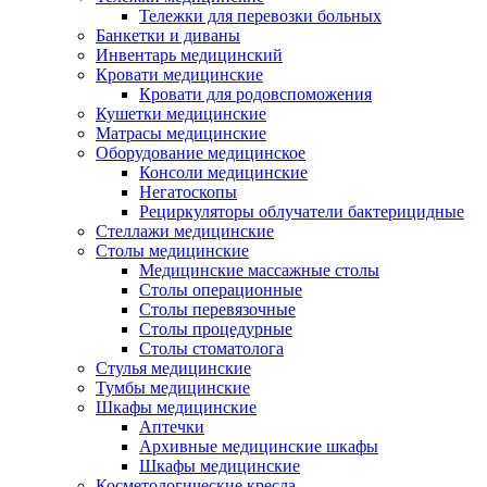
Тележки для перевозки больных
Банкетки и диваны
Инвентарь медицинский
Кровати медицинские
Кровати для родовспоможения
Кушетки медицинские
Матраcы медицинские
Оборудование медицинское
Консоли медицинские
Негатоскопы
Рециркуляторы облучатели бактерицидные
Стеллажи медицинские
Столы медицинские
Медицинские массажные столы
Столы операционные
Столы перевязочные
Столы процедурные
Столы стоматолога
Стулья медицинские
Тумбы медицинские
Шкафы медицинские
Аптечки
Архивные медицинские шкафы
Шкафы медицинские
Косметологические кресла