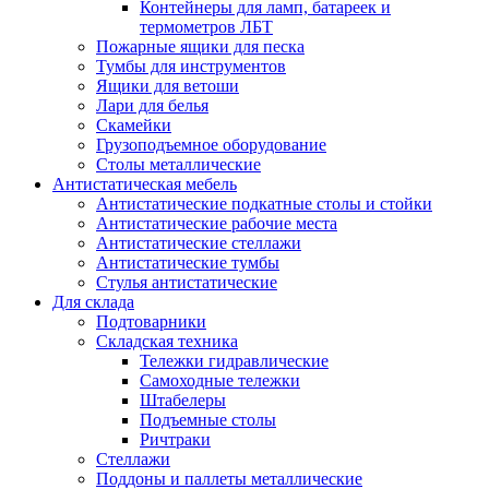
Контейнеры для ламп, батареек и
термометров ЛБТ
Пожарные ящики для песка
Тумбы для инструментов
Ящики для ветоши
Лари для белья
Скамейки
Грузоподъемное оборудование
Столы металлические
Антистатическая мебель
Антистатические подкатные столы и стойки
Антистатические рабочие места
Антистатические стеллажи
Антистатические тумбы
Стулья антистатические
Для склада
Подтоварники
Складская техника
Тележки гидравлические
Самоходные тележки
Штабелеры
Подъемные столы
Ричтраки
Стеллажи
Поддоны и паллеты металлические