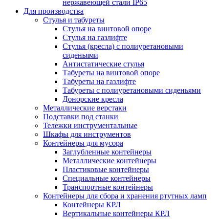
нержавеющей стали IP65
Для производства
Стулья и табуреты
Стулья на винтовой опоре
Стулья на газлифте
Стулья (кресла) с полиуретановыми
сиденьями
Антистатические стулья
Табуреты на винтовой опоре
Табуреты на газлифте
Табуреты с полиуретановыми сиденьями
Донорские кресла
Металлические верстаки
Подставки под станки
Тележки инструментальные
Шкафы для инструментов
Контейнеры для мусора
Заглубленные контейнеры
Металлические контейнеры
Пластиковые контейнеры
Специальные контейнеры
Транспортные контейнеры
Контейнеры для сбора и хранения ртутных ламп
Контейнеры КРЛ
Вертикальные контейнеры КРЛ