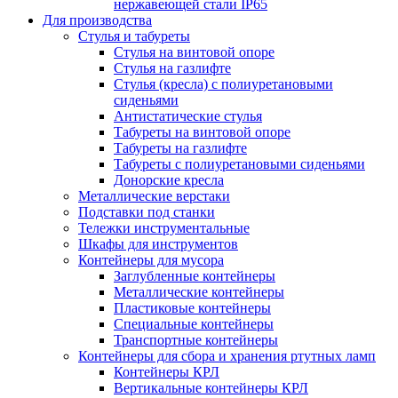
нержавеющей стали IP65
Для производства
Стулья и табуреты
Стулья на винтовой опоре
Стулья на газлифте
Стулья (кресла) с полиуретановыми
сиденьями
Антистатические стулья
Табуреты на винтовой опоре
Табуреты на газлифте
Табуреты с полиуретановыми сиденьями
Донорские кресла
Металлические верстаки
Подставки под станки
Тележки инструментальные
Шкафы для инструментов
Контейнеры для мусора
Заглубленные контейнеры
Металлические контейнеры
Пластиковые контейнеры
Специальные контейнеры
Транспортные контейнеры
Контейнеры для сбора и хранения ртутных ламп
Контейнеры КРЛ
Вертикальные контейнеры КРЛ