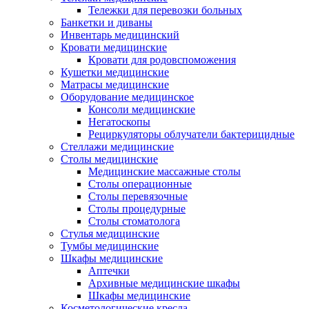
Тележки для перевозки больных
Банкетки и диваны
Инвентарь медицинский
Кровати медицинские
Кровати для родовспоможения
Кушетки медицинские
Матраcы медицинские
Оборудование медицинское
Консоли медицинские
Негатоскопы
Рециркуляторы облучатели бактерицидные
Стеллажи медицинские
Столы медицинские
Медицинские массажные столы
Столы операционные
Столы перевязочные
Столы процедурные
Столы стоматолога
Стулья медицинские
Тумбы медицинские
Шкафы медицинские
Аптечки
Архивные медицинские шкафы
Шкафы медицинские
Косметологические кресла