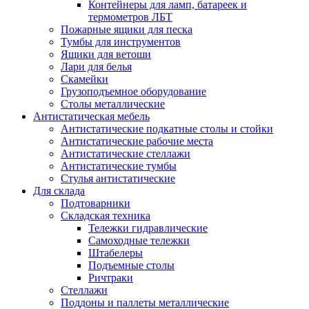
Контейнеры для ламп, батареек и
термометров ЛБТ
Пожарные ящики для песка
Тумбы для инструментов
Ящики для ветоши
Лари для белья
Скамейки
Грузоподъемное оборудование
Столы металлические
Антистатическая мебель
Антистатические подкатные столы и стойки
Антистатические рабочие места
Антистатические стеллажи
Антистатические тумбы
Стулья антистатические
Для склада
Подтоварники
Складская техника
Тележки гидравлические
Самоходные тележки
Штабелеры
Подъемные столы
Ричтраки
Стеллажи
Поддоны и паллеты металлические