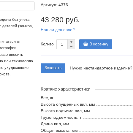
Артикул: 4376
43 280 руб.
едены без учета
 деталей (замков,
Нашли дешевле?
личаться от
Кол-во
В корзину
тографии.
раво вносить
ию или технологию
 не ухудшающие
Заказать
Нужно нестандартное изделие?
ойств.
Краткие характеристики
Вес, кг
Высота опущенных вил, мм
Высота подъема вил, мм
Грузоподъемность, т
Длина вил, мм
Общая высота, мм