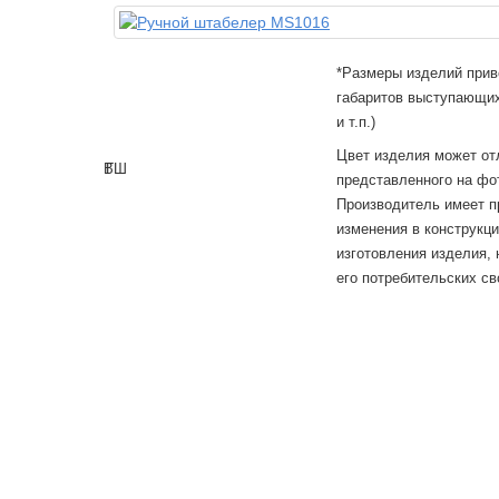
*Размеры изделий прив
габаритов выступающих
и т.п.)
Цвет изделия может от
В
Г
Ш
представленного на фо
Производитель имеет п
изменения в конструкц
изготовления изделия,
его потребительских св