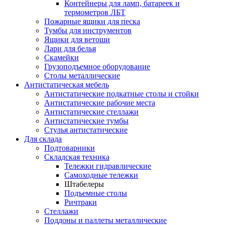
Контейнеры для ламп, батареек и
термометров ЛБТ
Пожарные ящики для песка
Тумбы для инструментов
Ящики для ветоши
Лари для белья
Скамейки
Грузоподъемное оборудование
Столы металлические
Антистатическая мебель
Антистатические подкатные столы и стойки
Антистатические рабочие места
Антистатические стеллажи
Антистатические тумбы
Стулья антистатические
Для склада
Подтоварники
Складская техника
Тележки гидравлические
Самоходные тележки
Штабелеры
Подъемные столы
Ричтраки
Стеллажи
Поддоны и паллеты металлические