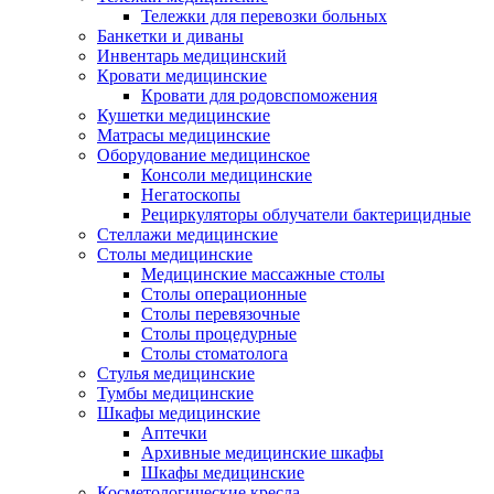
Тележки для перевозки больных
Банкетки и диваны
Инвентарь медицинский
Кровати медицинские
Кровати для родовспоможения
Кушетки медицинские
Матраcы медицинские
Оборудование медицинское
Консоли медицинские
Негатоскопы
Рециркуляторы облучатели бактерицидные
Стеллажи медицинские
Столы медицинские
Медицинские массажные столы
Столы операционные
Столы перевязочные
Столы процедурные
Столы стоматолога
Стулья медицинские
Тумбы медицинские
Шкафы медицинские
Аптечки
Архивные медицинские шкафы
Шкафы медицинские
Косметологические кресла