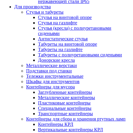
нержавеющей стали IP65
Для производства
Стулья и табуреты
Стулья на винтовой опоре
Стулья на газлифте
Стулья (кресла) с полиуретановыми
сиденьями
Антистатические стулья
Табуреты на винтовой опоре
Табуреты на газлифте
Табуреты с полиуретановыми сиденьями
Донорские кресла
Металлические верстаки
Подставки под станки
Тележки инструментальные
Шкафы для инструментов
Контейнеры для мусора
Заглубленные контейнеры
Металлические контейнеры
Пластиковые контейнеры
Специальные контейнеры
Транспортные контейнеры
Контейнеры для сбора и хранения ртутных ламп
Контейнеры КРЛ
Вертикальные контейнеры КРЛ