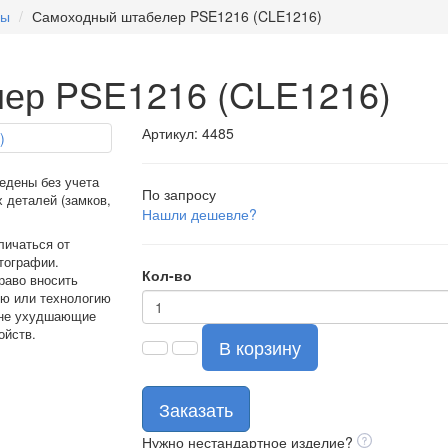
ры
Самоходный штабелер PSE1216 (CLE1216)
ер PSE1216 (CLE1216)
Артикул: 4485
едены без учета
По запросу
 деталей (замков,
Нашли дешевле?
личаться от
тографии.
Кол-во
раво вносить
ию или технологию
 не ухудшающие
ойств.
В корзину
Заказать
Нужно нестандартное изделие?