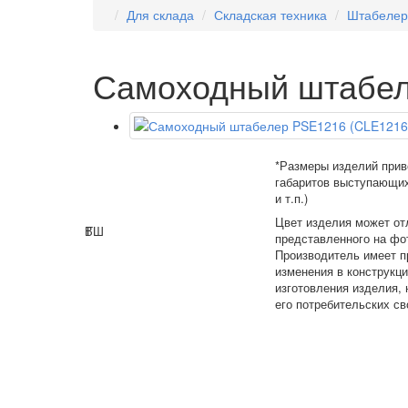
Для склада
Складская техника
Штабеле
Самоходный штабел
*Размеры изделий прив
габаритов выступающих
и т.п.)
Цвет изделия может от
В
Г
Ш
представленного на фо
Производитель имеет п
изменения в конструкц
изготовления изделия,
его потребительских св