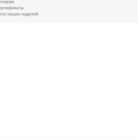
илерам
ертификаты
ото наших изделий